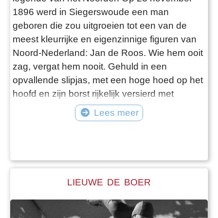
1896 werd in Siegerswoude een man
geboren die zou uitgroeien tot een van de
meest kleurrijke en eigenzinnige figuren van
Noord-Nederland: Jan de Roos. Wie hem ooit
zag, vergat hem nooit. Gehuld in een
opvallende slipjas, met een hoge hoed op het
hoofd en zijn borst rijkelijk versierd met
kettingen, medailles en andere
Lees meer
onderscheidingen, trok hij zingend van dorp
tot dorp. Met zijn wandelstok in de hand en
een theatrale buiging op het juiste moment,
wist hij altijd de aandacht naar zich toe te
trekken. “I
LIEUWE DE BOER