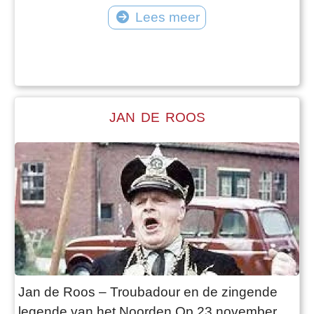
rietdekkersbedrijf. Bekende Ureterper: Henk
Lees meer
Hoekstra is in Ureterp vooral bekend
vanwege zijn sportieve prestaties als
Nederlands amateurwielrenner in de jaren 50
en 60. Daarnaast verwierf hij grote
bekendheid door zijn langdur
JAN DE ROOS
Jan de Roos – Troubadour en de zingende
legende van het Noorden Op 23 november