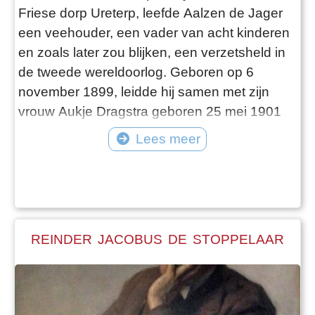
Friese dorp Ureterp, leefde Aalzen de Jager
een veehouder, een vader van acht kinderen
en zoals later zou blijken, een verzetsheld in
de tweede wereldoorlog. Geboren op 6
november 1899, leidde hij samen met zijn
vrouw Aukje Dragstra geboren 25 mei 1901
een eenvoudig maar liefdevol boerenbestaan.
Lees meer
Hun acht kinderen groeiden op tussen de
koeien, het land, en de waarden van
rechtvaardigheid en geloof. Maar de oorlog
klopte ook aan hun deur. Toen de Tweede
Wereldo
REINDER JACOBUS DE STOPPELAAR