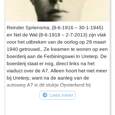
Reinder Spriensma, (8-6-1916 – 30-1-1945)
en Nel de Wal (8-6-1918 – 2-7-2013) zijn vlak
voor het uitbreken van de oorlog op 29 maart
1940 getrouwd,. Ze kwamen te wonen op een
boerderij aan de Ferbiningswei In Ureterp. De
boerderij staat er nog, direct links na het
viaduct over de A7. Alleen hoort het niet meer
bij Ureterp, want na de aanleg van de
autoweg A7 is dit stukje Opsterland bij
Smallingerland gevoegd. Hoe het begon In
Lees meer
het verloop van de oorlog moesten steeds
meer mensen een schuilplaats zoeken om uit
de klauwen van de bezetter te blijven.