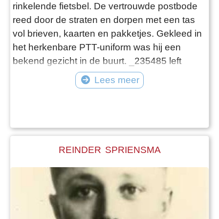
rinkelende fietsbel. De vertrouwde postbode
reed door de straten en dorpen met een tas
vol brieven, kaarten en pakketjes. Gekleed in
het herkenbare PTT-uniform was hij een
bekend gezicht in de buurt. _235485 left
200px_ Het beroep van postbode genoot veel
Lees meer
aanzien. Hij bracht niet alleen de post, maar
ook goed nieuws, liefdesbrieven, belangrijke
mededelingen en soms minder prettig nieuws.
De postbode kende vrijwel iedereen en maa
REINDER SPRIENSMA