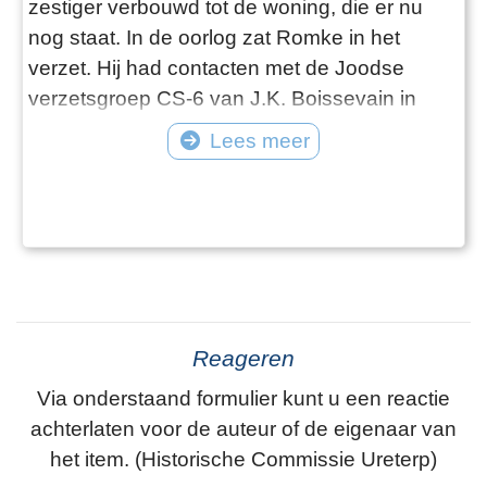
zestiger verbouwd tot de woning, die er nu
nog staat. In de oorlog zat Romke in het
verzet. Hij had contacten met de Joodse
verzetsgroep CS-6 van J.K. Boissevain in
Amsterdam. CS-6 zorgde o.a. voor Joodse
Lees meer
onderduik-adressen. Zo nu en dan kreeg
Romke een zending ‘kleine bijbels’ (joodse
kinderen) waar hij onderdak voor moest zien
te vinden. Een daarvan was Robbert van
Santen (alia
Reageren
Via onderstaand formulier kunt u een reactie
achterlaten voor de auteur of de eigenaar van
het item. (Historische Commissie Ureterp)