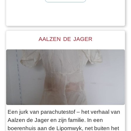
kwam zijn broer Joost op 17-jarige leeftijd om
het leven bij een brommerongeluk bij de
Opperhaudmare. Vader Simon werkte als
boerenarbeider bij verschillende boeren en
had daarnaast
AALZEN DE JAGER
Een jurk van parachutestof – het verhaal van
Aalzen de Jager en zijn familie. In een
boerenhuis aan de Lipomwyk, net buiten het