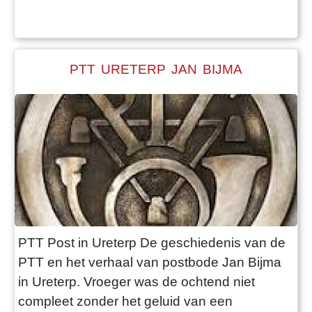
Martzen was een telg uit de doopsgezinde
Taekema familie, die een aantal boerderijen
en landerijen bezat aan het
PTT URETERP JAN BIJMA
PTT Post in Ureterp De geschiedenis van de
PTT en het verhaal van postbode Jan Bijma
in Ureterp. Vroeger was de ochtend niet
compleet zonder het geluid van een