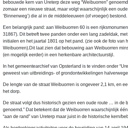
bebouwde kern van Ureterp deze weg “Weibuorren” genoemd. 
zomaar een nieuwe straat, maar volgt waarschijnlijk een oud
‘Binnenweg’) die al in de middeleeuwen (of vroeger) bestond
Een belangrijk pand: aan Weibuorren 60 is een rijksmonumen
31867). Dit betreft twee panden onder een lang zadeldak, met
initialen en het jaartal 1801 op het pand. (zie ook de foto van
Weibuorren).Dit laat zien dat bebouwing aan Weibuorren minst
(en mogelijk eerder) in een herkenbare architectuurstijl.
In het gemeentearchief van Opsterland is te vinden onder “Ur
geweest van uitbreidings- of grondontwikkelingen halverwe
De lengte van de straat Weibuorren is ongeveer 2,1 km, en een
het dorp.
De straat volgt dus historisch gezien een oude route … in d
genoemd.” Dat betekent dat de Weibuorren waarschijnlijk één
“aan de rand” van Ureterp maar juist in de historische kern/
Als herdenkingsactiviteiten voor de bevrijding van 14 april 