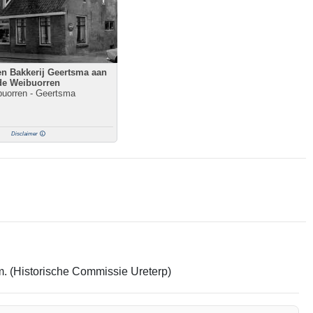
n Bakkerij Geertsma aan
de Weibuorren
uorren - Geertsma
Disclaimer
em. (Historische Commissie Ureterp)