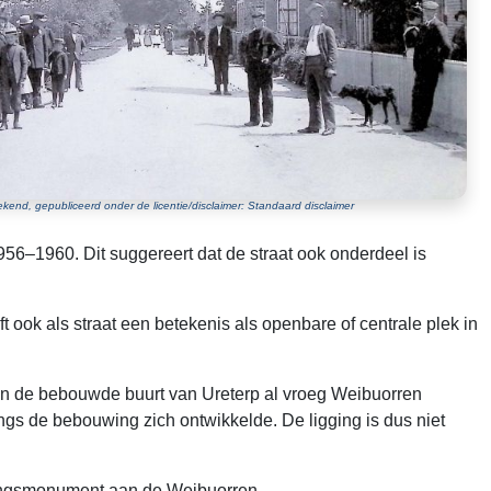
kend, gepubliceerd onder de licentie/disclaimer: Standaard disclaimer
56–1960. Dit suggereert dat de straat ook onderdeel is
 ook als straat een betekenis als openbare of centrale plek in
 in de bebouwde buurt van Ureterp al vroeg Weibuorren
gs de bebouwing zich ontwikkelde. De ligging is dus niet
denkingsmonument aan de Weibuorren.