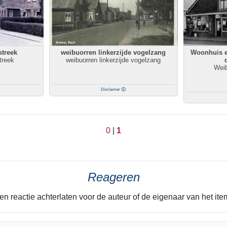
streek
weibuorren linkerzijde vogelzang
Woonhuis e
treek
weibuorren linkerzijde vogelzang
Weib
Disclaimer
0
|
1
Reageren
en reactie achterlaten voor de auteur of de eigenaar van het it