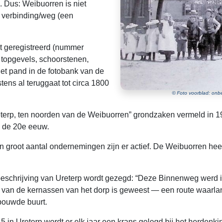
Dus: Weibuorren is niet
e verbinding/weg (een
.
t geregistreerd (nummer
 topgevels, schoorstenen,
 het pand in de fotobank van de
ens al teruggaat tot circa 1800
© Foto voorblad: onbe
eterp, ten noorden van de Weibuorren” grondzaken vermeld in 19
ge de 20e eeuw.
 groot aantal ondernemingen zijn er actief. De Weibuorren heeft
e beschrijving van Ureterp wordt gezegd: “Deze Binnenweg werd
 van de kernassen van het dorp is geweest — een route waarlan
bebouwde buurt.
1945 in Ureterp wordt er elk jaar een krans gelegd bij het her