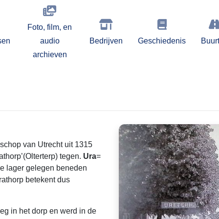
Foto, film, en
sen
audio
Bedrijven
Geschiedenis
Buur
archieven
schop van Utrecht uit 1315
thorp’(Olterterp) tegen.
Ura
=
e lager gelegen beneden
rathorp betekent dus
g in het dorp en werd in de