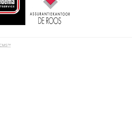
dCMS™