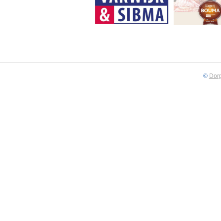
©
Dorp